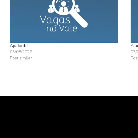
Ajudante
Aju
05/08/2026
07/
Post similar
Pos