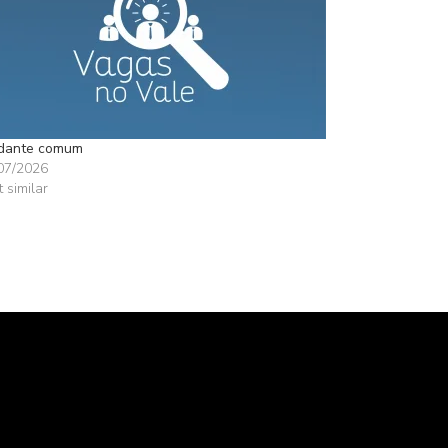
dante comum
07/2026
t similar