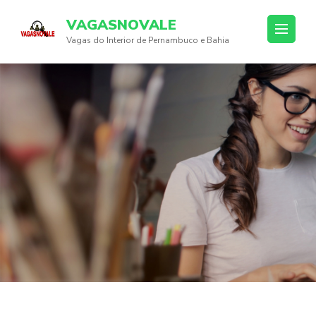
Skip
VAGASNOVALE
to
Vagas do Interior de Pernambuco e Bahia
content
(Press
Enter)