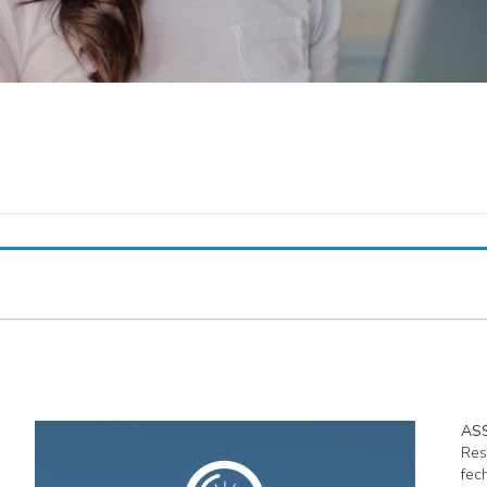
AS
Res
fec