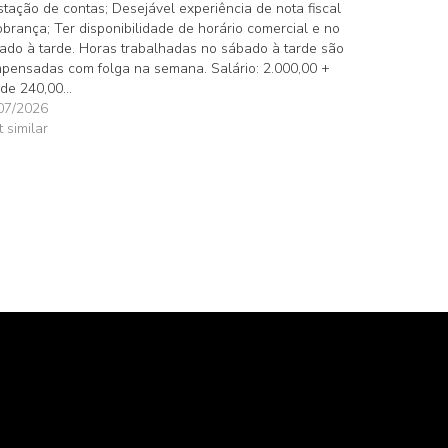
stação de contas; Desejável experiência de nota fiscal
obrança; Ter disponibilidade de horário comercial e no
ado à tarde. Horas trabalhadas no sábado à tarde são
pensadas com folga na semana. Salário: 2.000,00 +
de 240,00…
07/2026
t similar