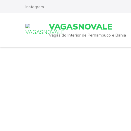
Skip
Instagram
to
content
VAGASNOVALE
(Press
Enter)
Vagas do Interior de Pernambuco e Bahia