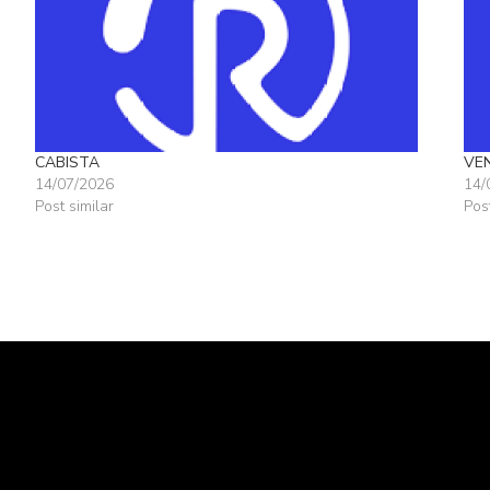
CABISTA
VE
14/07/2026
14/
Post similar
Pos