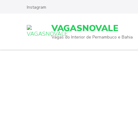
Skip
Instagram
to
content
VAGASNOVALE
(Press
Enter)
Vagas do Interior de Pernambuco e Bahia