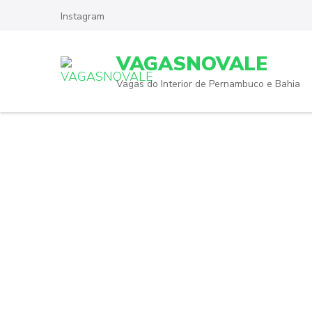
Skip
Instagram
to
content
VAGASNOVALE
(Press
Enter)
Vagas do Interior de Pernambuco e Bahia