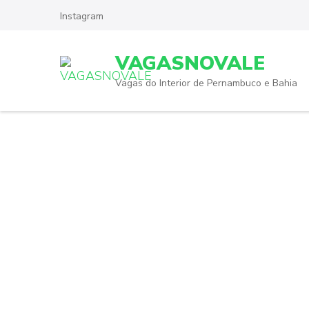
Skip
Instagram
to
content
VAGASNOVALE
(Press
Enter)
Vagas do Interior de Pernambuco e Bahia