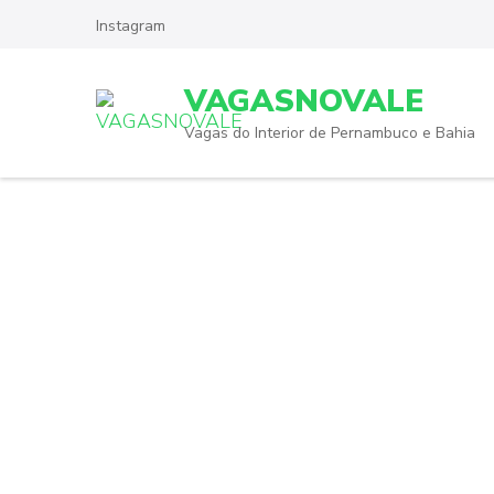
Skip
Instagram
to
content
VAGASNOVALE
(Press
Enter)
Vagas do Interior de Pernambuco e Bahia