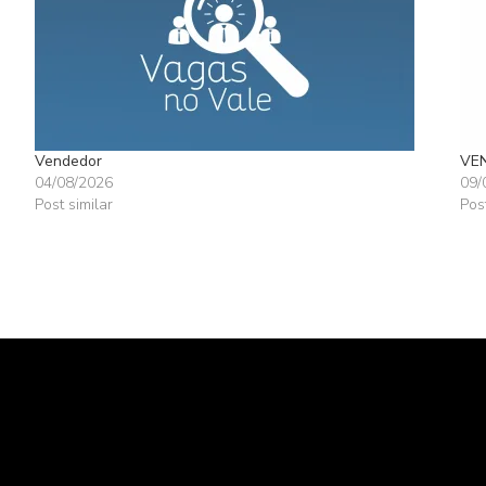
Vendedor
VE
04/08/2026
09/
Post similar
Pos