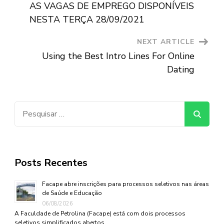
Navigation
AS VAGAS DE EMPREGO DISPONÍVEIS
NESTA TERÇA 28/09/2021
NEXT ARTICLE
Using the Best Intro Lines For Online
Dating
Pesquisar
por:
Posts Recentes
Facape abre inscrições para processos seletivos nas áreas
de Saúde e Educação
06/08/2026
A Faculdade de Petrolina (Facape) está com dois processos
seletivos simplificados abertos …