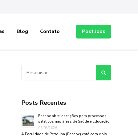
as
Blog
Contato
Post Jobs
Pesquisar
por:
Posts Recentes
Facape abre inscrições para processos
seletivos nas áreas de Saúde e Educação
06/08/2026
A Faculdade de Petrolina (Facape) está com dois