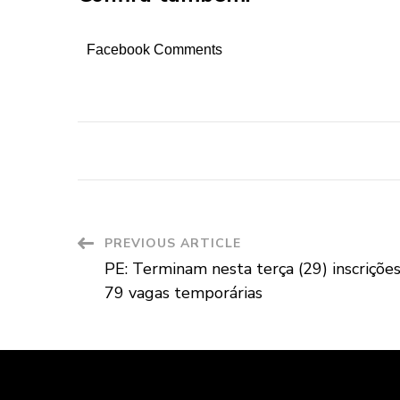
Facebook Comments
Post
PREVIOUS ARTICLE
PE: Terminam nesta terça (29) inscriçõe
Navigation
79 vagas temporárias