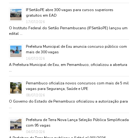
IFSertãoPE abre 300 vagas para cursos superiores
gratuitos em EAD
17/07/2026
O Instituto Federal do Sertão Pernambucano (IFSertãoPE) lançou um
edital …
Prefeitura Municipal de Exu anuncia concurso público com
mais de 300 vagas
16/07/2026
A Prefeitura Municipal de Exu, em Pernambuco, oficializou a abertura
…
Pernambuco oficializa novos concursos com mais de 5 mil
vagas para Segurança, Saúde e UPE
08/07/2026
O Governo do Estado de Pernambuco oficializou a autorização para
…
Prefeitura de Terra Nova Lança Seleção Pública Simplificada
com 95 vagas
04/07/2026