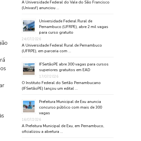
A Universidade Federal do Vale do São Francisco
(Univasf) anunciou …
Universidade Federal Rural de
Pernambuco (UFRPE), abre 2 mil vagas
para curso gratuito
24/07/2026
ião
A Universidade Federal Rural de Pernambuco
(UFRPE), em parceria com …
rá
IFSertãoPE abre 300 vagas para cursos
ãos
superiores gratuitos em EAD
17/07/2026
O Instituto Federal do Sertão Pernambucano
ar
(IFSertãoPE) lançou um edital …
Prefeitura Municipal de Exu anuncia
concurso público com mais de 300
vagas
às
16/07/2026
A Prefeitura Municipal de Exu, em Pernambuco,
oficializou a abertura …