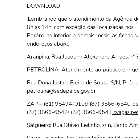
DOWNLOAD
:Lembrando que o atendimento da Agência do 
8h às 14h, com exceção das localizadas nos 
Porém, no interior e demais locais, as fichas
endereços abaixo:
Araripina: Rua Joaquim Alexandre Arraes, nº 
PETROLINA
Atendimento ao público em ge
Rua Dona Justina Freire de Souza, S/N, Préd
petrolina@sedepe.pe.gov.br
ZAP – (81) 98494-0109
(87) 3866-6540
pe
(87) 3866-6542/ (87) 3866-6543
cvagas.pet
Salgueiro; Rua Otávio Leitinho, s/ n, Santo Ant
Serra Talhada: Rua Enock Inácio de Oliveira, n