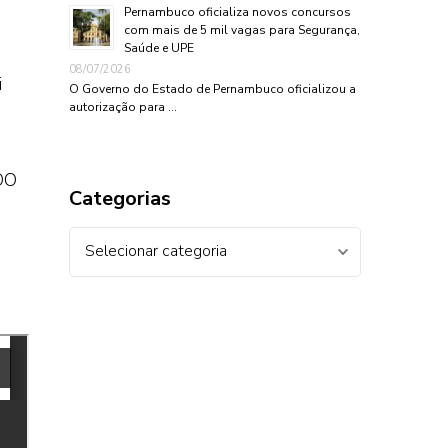
Pernambuco oficializa novos concursos
com mais de 5 mil vagas para Segurança,
Saúde e UPE
08/07/2026
i
O Governo do Estado de Pernambuco oficializou a
autorização para …
DO
Categorias
Categorias