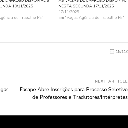
DE EMPREGO DISPONÍVEIS
AS VAGAS DE EMPREGO DISPONÍVEI
UNDA 10/11/2025
NESTA SEGUNDA 17/11/2025
17/11/2025
gência do Trabalho PE"
Em "Vagas Agência do Trabalho PE"
18/11/
NEXT ARTICLE
agas
Facape Abre Inscrições para Processo Seletivo
de Professores e Tradutores/Intérpretes