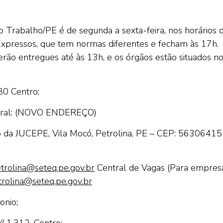
Trabalho/PE é de segunda a sexta-feira, nos horários 
Expressos, que tem normas diferentes e fecham às 17h.
 serão entregues até às 13h, e os órgãos estão situados n
80 Centro;
ral:
(NOVO ENDEREÇO)
io da JUCEPE, Vila Mocó, Petrolina, PE – CEP: 56306415
trolina@seteq.pe.gov.br
Central de Vagas (Para empres
rolina@seteq.pe.gov.br
onio;
º 1.312, Centro;