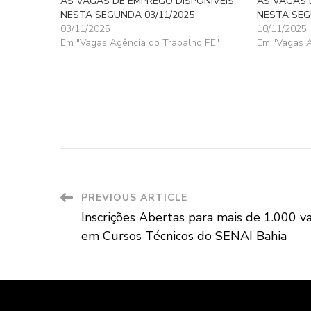
AS VAGAS DE EMPREGO DISPONÍVEIS
AS VAGAS 
NESTA SEGUNDA 03/11/2025
NESTA SEG
03/11/2025
10/11/2025
Em "Vagas Agência do Trabalho PE"
Em "Vagas A
Post
PREVIOUS ARTICLE
Inscrições Abertas para mais de 1.000 v
Navigation
em Cursos Técnicos do SENAI Bahia