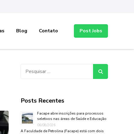
as
Blog
Contato
Post Jobs
Pesquisar
por:
Posts Recentes
Facape abre inscrições para processos
seletivos nas áreas de Saúde e Educação
06/08/2026
A Faculdade de Petrolina (Facape) está com dois