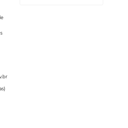
de
os
v.br
as)