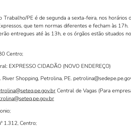
Trabalho/PE é de segunda a sexta-feira, nos horários 
Expressos, que tem normas diferentes e fecham às 17h.
 serão entregues até às 13h, e os órgãos estão situados n
80 Centro;
geral: EXPRESSO CIDADÃO
(NOVO ENDEREÇO)
River Shopping, Petrolina, PE. petrolina@sedepe.pe.go
trolina@seteq.pe.gov.br
Central de Vagas (Para empres
rolina@seteq.pe.gov.br
onio;
º 1.312, Centro;