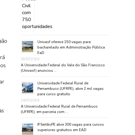
ião
Univasf oferece 150 vagas para
bacharelado em Administração Pública
EaD
rá
28/07/2026
ãos
A Universidade Federal do Vale do São Francisco
(Univasf) anunciou …
ar
Universidade Federal Rural de
Pernambuco (UFRPE), abre 2 mil vagas
para curso gratuito
24/07/2026
A Universidade Federal Rural de Pernambuco
às
(UFRPE), em parceria com …
IFSertãoPE abre 300 vagas para cursos
superiores gratuitos em EAD