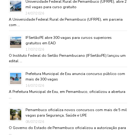
Universidade Federal Rural de Pernambuco (UFRPE), abre 2
mil vagas para curso gratuito
24/07/2026
A Universidade Federal Rural de Pernambuco (UFRPE), em parceria
com …
IFSertãoPE abre 300 vagas para cursos superiores
gratuitos em EAD
17/07/2026
O Instituto Federal do Sertão Pernambucano (IFSertãoPE) lançou um
edital …
Prefeitura Municipal de Exu anuncia concurso público com
mais de 300 vagas
16/07/2026
A Prefeitura Municipal de Exu, em Pernambuco, oficializou a abertura
…
Pernambuco oficializa novos concursos com mais de 5 mil
vagas para Segurança, Saúde e UPE
08/07/2026
O Governo do Estado de Pernambuco oficializou a autorização para
…