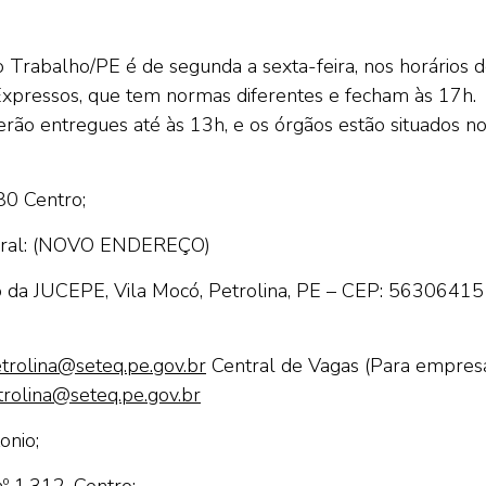
Trabalho/PE é de segunda a sexta-feira, nos horários 
Expressos, que tem normas diferentes e fecham às 17h.
 serão entregues até às 13h, e os órgãos estão situados n
80 Centro;
ral:
(NOVO ENDEREÇO)
io da JUCEPE, Vila Mocó, Petrolina, PE – CEP: 56306415
trolina@seteq.pe.gov.br
Central de Vagas (Para empres
rolina@seteq.pe.gov.br
onio;
º 1.312, Centro;