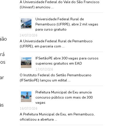
A Universidade Federal do Vale do São Francisco
(Univasf) anunciou …
Universidade Federal Rural de
Pernambuco (UFRPE), abre 2 mil vagas
para curso gratuito
24/07/2026
ião
A Universidade Federal Rural de Pernambuco
(UFRPE), em parceria com …
rá
IFSertãoPE abre 300 vagas para cursos
ãos
superiores gratuitos em EAD
17/07/2026
O Instituto Federal do Sertão Pernambucano
ar
(IFSertãoPE) lançou um edital …
Prefeitura Municipal de Exu anuncia
concurso público com mais de 300
vagas
às
16/07/2026
A Prefeitura Municipal de Exu, em Pernambuco,
oficializou a abertura …