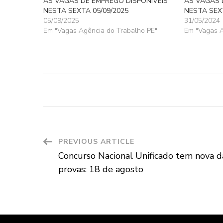
AS VAGAS DE EMPREGO DISPONÍVEIS
AS VAGAS 
NESTA SEXTA 05/09/2025
NESTA SEXT
05/09/2025
31/05/2024
Em "Vagas Agência do Trabalho PE"
Em "Vagas A
Post
PREVIOUS ARTICLE
Concurso Nacional Unificado tem nova d
Navigation
provas: 18 de agosto