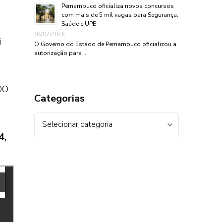
Pernambuco oficializa novos concursos
com mais de 5 mil vagas para Segurança,
Saúde e UPE
08/07/2026
i
O Governo do Estado de Pernambuco oficializou a
autorização para …
DO
Categorias
Categorias
4,