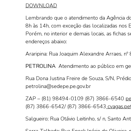
DOWNLOAD
Lembrando que o atendimento da Agência do 
8h às 14h, com exceção das localizadas nos 
Porém, no interior e demais locais, as fichas
endereços abaixo:
Araripina: Rua Joaquim Alexandre Arraes, nº 
PETROLINA
Atendimento ao público em ge
Rua Dona Justina Freire de Souza, S/N, Préd
petrolina@sedepe.pe.gov.br
ZAP – (81) 98494-0109
(87) 3866-6540
pe
(87) 3866-6542/ (87) 3866-6543
cvagas.pet
Salgueiro; Rua Otávio Leitinho, s/ n, Santo Ant
Serra Talhada: Rua Enock Inácio de Oliveira, n