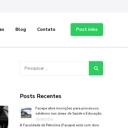
as
Blog
Contato
Post Jobs
Pesquisar
por:
Posts Recentes
Facape abre inscrições para processos
seletivos nas áreas de Saúde e Educação
06/08/2026
A Faculdade de Petrolina (Facape) está com dois