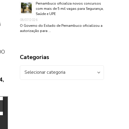
Pernambuco oficializa novos concursos
com mais de 5 mil vagas para Segurança,
Saúde e UPE
08/07/2026
i
O Governo do Estado de Pernambuco oficializou a
autorização para …
DO
Categorias
Categorias
4,