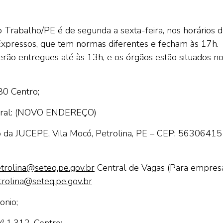
Trabalho/PE é de segunda a sexta-feira, nos horários 
Expressos, que tem normas diferentes e fecham às 17h.
 serão entregues até às 13h, e os órgãos estão situados n
80 Centro;
ral:
(NOVO ENDEREÇO)
io da JUCEPE, Vila Mocó, Petrolina, PE – CEP: 56306415
trolina@seteq.pe.gov.br
Central de Vagas (Para empres
rolina@seteq.pe.gov.br
onio;
º 1.312, Centro;