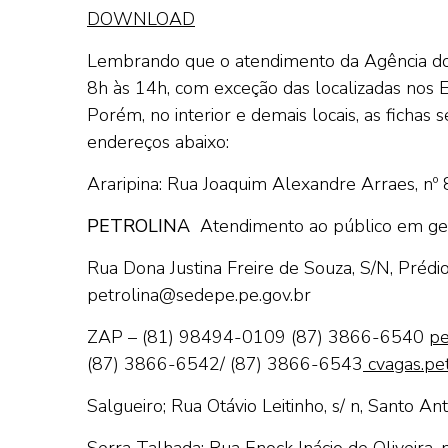
DOWNLOAD
Lembrando que o atendimento da Agência do 
8h às 14h, com exceção das localizadas nos 
Porém, no interior e demais locais, as fichas
endereços abaixo:
Araripina: Rua Joaquim Alexandre Arraes, nº 
PETROLINA
Atendimento ao público em ge
Rua Dona Justina Freire de Souza, S/N, Préd
petrolina@sedepe.pe.gov.br
ZAP – (81) 98494-0109
(87) 3866-6540
pe
(87) 3866-6542/ (87) 3866-6543
cvagas.pet
Salgueiro; Rua Otávio Leitinho, s/ n, Santo Ant
Serra Talhada: Rua Enock Inácio de Oliveira, n