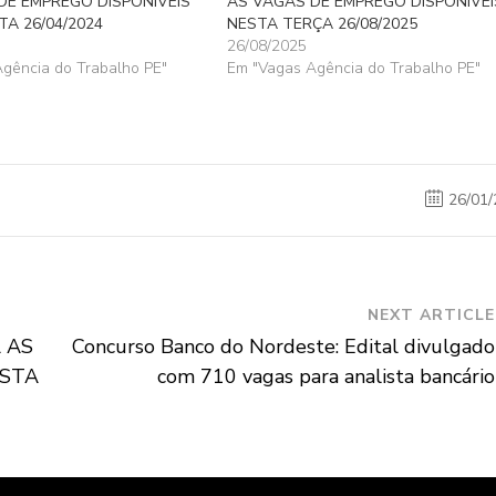
DE EMPREGO DISPONÍVEIS
AS VAGAS DE EMPREGO DISPONÍVEI
A 26/04/2024
NESTA TERÇA 26/08/2025
26/08/2025
gência do Trabalho PE"
Em "Vagas Agência do Trabalho PE"
26/01/
NEXT ARTICLE
 AS
Concurso Banco do Nordeste: Edital divulgado
ESTA
com 710 vagas para analista bancário