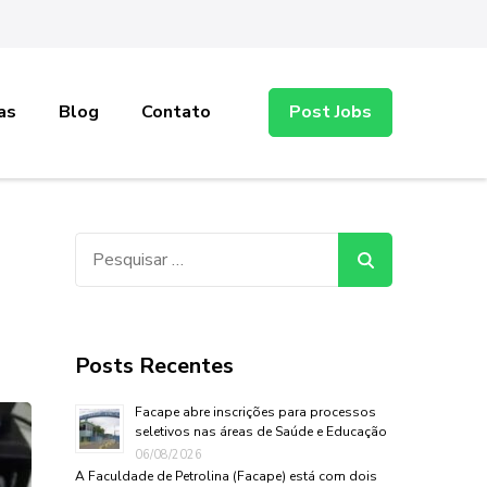
as
Blog
Contato
Post Jobs
Pesquisar
por:
Posts Recentes
Facape abre inscrições para processos
seletivos nas áreas de Saúde e Educação
06/08/2026
A Faculdade de Petrolina (Facape) está com dois