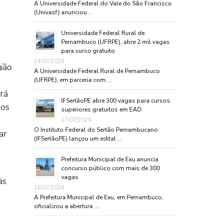
A Universidade Federal do Vale do São Francisco
(Univasf) anunciou …
Universidade Federal Rural de
Pernambuco (UFRPE), abre 2 mil vagas
para curso gratuito
24/07/2026
ião
A Universidade Federal Rural de Pernambuco
(UFRPE), em parceria com …
rá
IFSertãoPE abre 300 vagas para cursos
ãos
superiores gratuitos em EAD
17/07/2026
O Instituto Federal do Sertão Pernambucano
ar
(IFSertãoPE) lançou um edital …
Prefeitura Municipal de Exu anuncia
concurso público com mais de 300
vagas
às
16/07/2026
A Prefeitura Municipal de Exu, em Pernambuco,
oficializou a abertura …