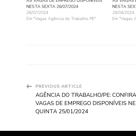
AS VAGAS DE EMPREGO DISPONÍVEIS
AS VAGAS 
NESTA SEXTA 26/07/2024
NESTA SEXT
26/07/2024
26/04/2024
Em "Vagas Agência do Trabalho PE"
Em "Vagas A
Post
PREVIOUS ARTICLE
AGÊNCIA DO TRABALHO/PE: CONFIRA
Navigation
VAGAS DE EMPREGO DISPONÍVEIS N
QUINTA 25/01/2024