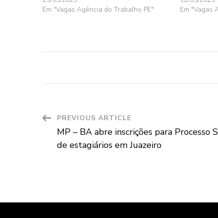
Em "Vagas Agência do Trabalho PE"
Em "Vagas A
Post
PREVIOUS ARTICLE
MP – BA abre inscrições para Processo S
Navigation
de estagiários em Juazeiro