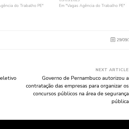
gência do Trabalho PE"
Em "Vagas Agência do Trabalho PE"
29/09/
NEXT ARTICLE
eletivo
Governo de Pernambuco autorizou a
contratação das empresas para organizar os
concursos públicos na área de segurança
pública