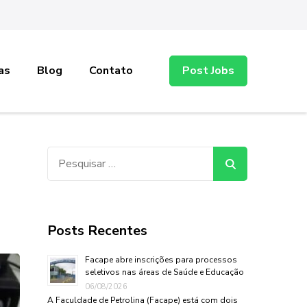
as
Blog
Contato
Post Jobs
Pesquisar
por:
Posts Recentes
Facape abre inscrições para processos
seletivos nas áreas de Saúde e Educação
06/08/2026
A Faculdade de Petrolina (Facape) está com dois