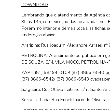
DOWNLOAD
Lembrando que o atendimento da Agência do 
8h às 14h, com exceção das localizadas nos 
Porém, no interior e demais locais, as fichas
endereços abaixo:
Araripina: Rua Joaquim Alexandre Arraes, nº 
PETROLINA
Atendimento ao público em ge
DE SOUZA, S/N, VILA MOCO, PETROLINA-
ZAP – (81) 98494-0109
(87) 3866-6540
pe
(87) 3866-6542/ (87) 3866-6543
cvagas.pet
Salgueiro; Rua Otávio Leitinho, s/ n, Santo Ant
Serra Talhada: Rua Enock Inácio de Oliveira, n
Lembre-se que as oportunidades podem ser 