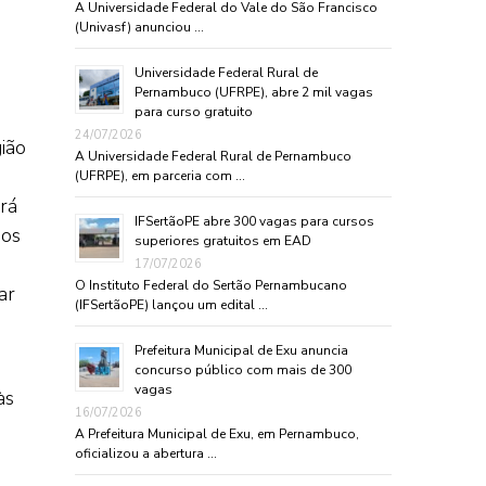
A Universidade Federal do Vale do São Francisco
(Univasf) anunciou …
Universidade Federal Rural de
Pernambuco (UFRPE), abre 2 mil vagas
para curso gratuito
24/07/2026
ião
A Universidade Federal Rural de Pernambuco
(UFRPE), em parceria com …
rá
IFSertãoPE abre 300 vagas para cursos
ãos
superiores gratuitos em EAD
17/07/2026
O Instituto Federal do Sertão Pernambucano
ar
(IFSertãoPE) lançou um edital …
Prefeitura Municipal de Exu anuncia
concurso público com mais de 300
vagas
às
16/07/2026
A Prefeitura Municipal de Exu, em Pernambuco,
oficializou a abertura …