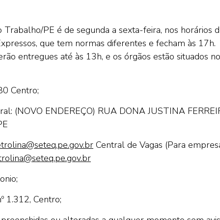
Trabalho/PE é de segunda a sexta-feira, nos horários 
Expressos, que tem normas diferentes e fecham às 17h.
 serão entregues até às 13h, e os órgãos estão situados n
80 Centro;
ral:
(NOVO ENDEREÇO) RUA DONA JUSTINA FERREI
PE
trolina@seteq.pe.gov.br
Central de Vagas (Para empres
rolina@seteq.pe.gov.br
onio;
º 1.312, Centro;
preenchidas ou alteradas a qualquer momento sem avi