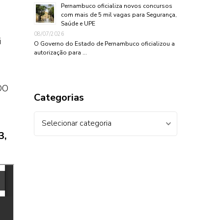
Pernambuco oficializa novos concursos
com mais de 5 mil vagas para Segurança,
Saúde e UPE
08/07/2026
i
O Governo do Estado de Pernambuco oficializou a
autorização para …
DO
Categorias
Categorias
3,