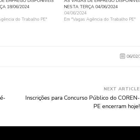
DE EMPREGO DISPONÍVEIS
AS VAGAS DE EMPREGO DISPONÍVEI
ÇA 18/06/2024
NESTA TERÇA 04/06/2024
04/06/2024
gência do Trabalho PE"
Em "Vagas Agência do Trabalho PE"
06/02/
NEXT ARTICLE
ré-
Inscrições para Concurso Público do COREN-
PE encerram hoje!