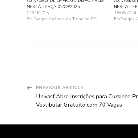
AS VAGAS DE EMPREGO DISPONÍVEIS
AS VAGAS 
NESTA TERÇA 02/09/2025
NESTA TER
02/09/2025
18/06/2024
Em "Vagas Agência do Trabalho PE"
Em "Vagas A
Post
PREVIOUS ARTICLE
Univasf Abre Inscrições para Cursinho P
Navigation
Vestibular Gratuito com 70 Vagas