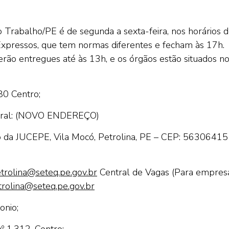
Trabalho/PE é de segunda a sexta-feira, nos horários 
Expressos, que tem normas diferentes e fecham às 17h.
 serão entregues até às 13h, e os órgãos estão situados n
80 Centro;
ral:
(NOVO ENDEREÇO)
io da JUCEPE, Vila Mocó, Petrolina, PE – CEP: 56306415
trolina@seteq.pe.gov.br
Central de Vagas (Para empres
rolina@seteq.pe.gov.br
onio;
º 1.312, Centro;