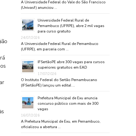
A Universidade Federal do Vale do São Francisco
(Univasf) anunciou …
Universidade Federal Rural de
Pernambuco (UFRPE), abre 2 mil vagas
para curso gratuito
24/07/2026
ião
A Universidade Federal Rural de Pernambuco
(UFRPE), em parceria com …
rá
IFSertãoPE abre 300 vagas para cursos
ãos
superiores gratuitos em EAD
17/07/2026
O Instituto Federal do Sertão Pernambucano
ar
(IFSertãoPE) lançou um edital …
Prefeitura Municipal de Exu anuncia
concurso público com mais de 300
vagas
às
16/07/2026
A Prefeitura Municipal de Exu, em Pernambuco,
oficializou a abertura …