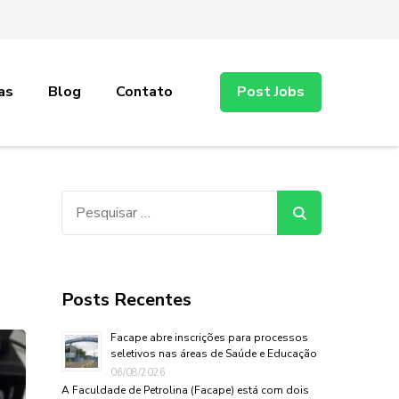
as
Blog
Contato
Post Jobs
Pesquisar
por:
Posts Recentes
Facape abre inscrições para processos
seletivos nas áreas de Saúde e Educação
06/08/2026
A Faculdade de Petrolina (Facape) está com dois