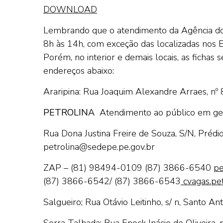
DOWNLOAD
Lembrando que o atendimento da Agência do 
8h às 14h, com exceção das localizadas nos 
Porém, no interior e demais locais, as fichas
endereços abaixo:
Araripina: Rua Joaquim Alexandre Arraes, nº 
PETROLINA
Atendimento ao público em ge
Rua Dona Justina Freire de Souza, S/N, Préd
petrolina@sedepe.pe.gov.br
ZAP – (81) 98494-0109
(87) 3866-6540
pe
(87) 3866-6542/ (87) 3866-6543
cvagas.pet
Salgueiro; Rua Otávio Leitinho, s/ n, Santo Ant
Serra Talhada: Rua Enock Inácio de Oliveira, n