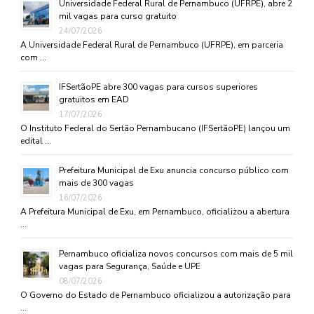
Universidade Federal Rural de Pernambuco (UFRPE), abre 2
mil vagas para curso gratuito
24/07/2026
A Universidade Federal Rural de Pernambuco (UFRPE), em parceria
com …
IFSertãoPE abre 300 vagas para cursos superiores
gratuitos em EAD
17/07/2026
O Instituto Federal do Sertão Pernambucano (IFSertãoPE) lançou um
edital …
Prefeitura Municipal de Exu anuncia concurso público com
mais de 300 vagas
16/07/2026
A Prefeitura Municipal de Exu, em Pernambuco, oficializou a abertura
…
Pernambuco oficializa novos concursos com mais de 5 mil
vagas para Segurança, Saúde e UPE
08/07/2026
O Governo do Estado de Pernambuco oficializou a autorização para
…