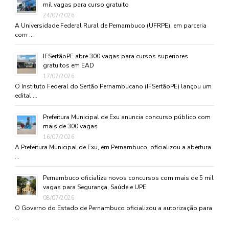
mil vagas para curso gratuito
24/07/2026
A Universidade Federal Rural de Pernambuco (UFRPE), em parceria
com …
IFSertãoPE abre 300 vagas para cursos superiores
gratuitos em EAD
17/07/2026
O Instituto Federal do Sertão Pernambucano (IFSertãoPE) lançou um
edital …
Prefeitura Municipal de Exu anuncia concurso público com
mais de 300 vagas
16/07/2026
A Prefeitura Municipal de Exu, em Pernambuco, oficializou a abertura
…
Pernambuco oficializa novos concursos com mais de 5 mil
vagas para Segurança, Saúde e UPE
08/07/2026
O Governo do Estado de Pernambuco oficializou a autorização para
…