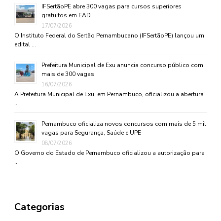
IFSertãoPE abre 300 vagas para cursos superiores
gratuitos em EAD
17/07/2026
O Instituto Federal do Sertão Pernambucano (IFSertãoPE) lançou um
edital …
Prefeitura Municipal de Exu anuncia concurso público com
mais de 300 vagas
16/07/2026
A Prefeitura Municipal de Exu, em Pernambuco, oficializou a abertura
…
Pernambuco oficializa novos concursos com mais de 5 mil
vagas para Segurança, Saúde e UPE
08/07/2026
O Governo do Estado de Pernambuco oficializou a autorização para
…
Categorias