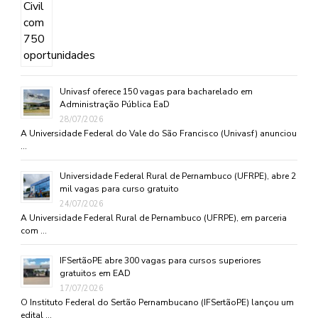
Univasf oferece 150 vagas para bacharelado em
Administração Pública EaD
28/07/2026
A Universidade Federal do Vale do São Francisco (Univasf) anunciou
…
Universidade Federal Rural de Pernambuco (UFRPE), abre 2
mil vagas para curso gratuito
24/07/2026
A Universidade Federal Rural de Pernambuco (UFRPE), em parceria
com …
IFSertãoPE abre 300 vagas para cursos superiores
gratuitos em EAD
17/07/2026
O Instituto Federal do Sertão Pernambucano (IFSertãoPE) lançou um
edital …