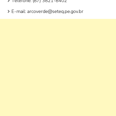
Telefone: (87) 3821-8402
E-mail: arcoverde@seteq.pe.gov.br