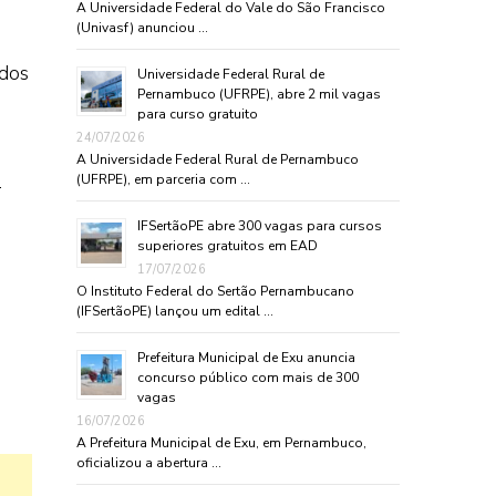
A Universidade Federal do Vale do São Francisco
(Univasf) anunciou …
 dos
Universidade Federal Rural de
Pernambuco (UFRPE), abre 2 mil vagas
a
para curso gratuito
24/07/2026
A Universidade Federal Rural de Pernambuco
a
(UFRPE), em parceria com …
IFSertãoPE abre 300 vagas para cursos
superiores gratuitos em EAD
17/07/2026
O Instituto Federal do Sertão Pernambucano
(IFSertãoPE) lançou um edital …
Prefeitura Municipal de Exu anuncia
concurso público com mais de 300
vagas
16/07/2026
A Prefeitura Municipal de Exu, em Pernambuco,
oficializou a abertura …