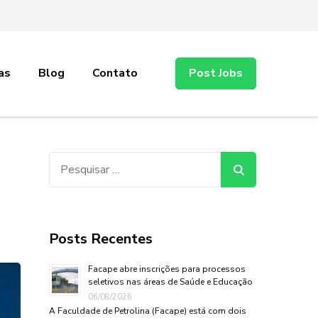
as
Blog
Contato
Post Jobs
Pesquisar
por:
Posts Recentes
Facape abre inscrições para processos
seletivos nas áreas de Saúde e Educação
06/08/2026
A Faculdade de Petrolina (Facape) está com dois