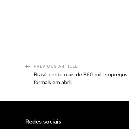
Post
PREVIOUS ARTICLE
Brasil perde mais de 860 mil empregos
Navigation
formais em abril
Redes sociais