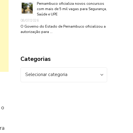
Pernambuco oficializa novos concursos
com mais de 5 mil vagas para Segurança,
Saúde e UPE
08/07/2026
O Governo do Estado de Pernambuco oficializou a
autorização para …
Categorias
Categorias
 o
ra