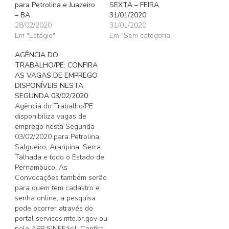
para Petrolina e Juazeiro
SEXTA – FEIRA
– BA
31/01/2020
28/02/2020
31/01/2020
Em "Estágio"
Em "Sem categoria"
AGÊNCIA DO
TRABALHO/PE: CONFIRA
AS VAGAS DE EMPREGO
DISPONÍVEIS NESTA
SEGUNDA 03/02/2020
Agência do Trabalho/PE
disponibiliza vagas de
emprego nesta Segunda
03/02/2020 para Petrolina,
Salgueiro, Araripina, Serra
Talhada e todo o Estado de
Pernambuco. As
Convocações também serão
para quem tem cadastro e
senha online, a pesquisa
pode ocorrer através do
portal servicos.mte.br.gov ou
pelo APP SINEFácil. Confira,