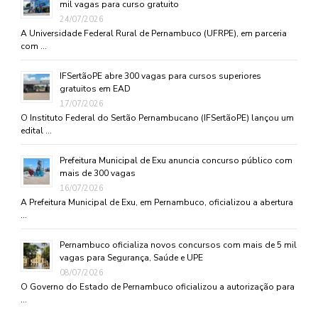
mil vagas para curso gratuito
24/07/2026
A Universidade Federal Rural de Pernambuco (UFRPE), em parceria
com …
IFSertãoPE abre 300 vagas para cursos superiores
gratuitos em EAD
17/07/2026
O Instituto Federal do Sertão Pernambucano (IFSertãoPE) lançou um
edital …
Prefeitura Municipal de Exu anuncia concurso público com
mais de 300 vagas
16/07/2026
A Prefeitura Municipal de Exu, em Pernambuco, oficializou a abertura
…
Pernambuco oficializa novos concursos com mais de 5 mil
vagas para Segurança, Saúde e UPE
08/07/2026
O Governo do Estado de Pernambuco oficializou a autorização para
…