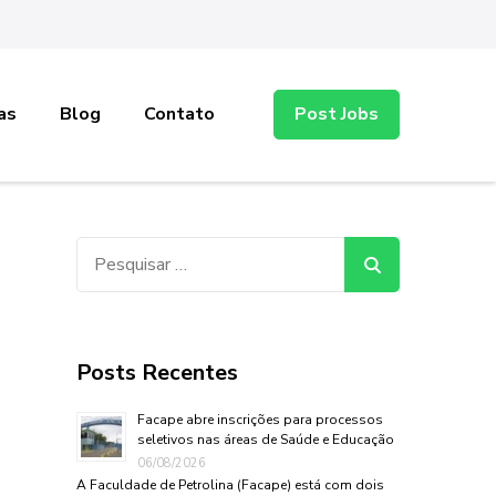
as
Blog
Contato
Post Jobs
Pesquisar
por:
Posts Recentes
Facape abre inscrições para processos
seletivos nas áreas de Saúde e Educação
06/08/2026
A Faculdade de Petrolina (Facape) está com dois