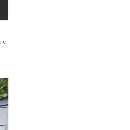
a e
.