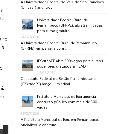
A Universidade Federal do Vale do São Francisco
(Univasf) anunciou …
or
ta
Universidade Federal Rural de
Pernambuco (UFRPE), abre 2 mil vagas
para curso gratuito
24/07/2026
eiro
A Universidade Federal Rural de Pernambuco
 a
(UFRPE), em parceria com …
IFSertãoPE abre 300 vagas para cursos
superiores gratuitos em EAD
do
17/07/2026
O Instituto Federal do Sertão Pernambucano
(IFSertãoPE) lançou um edital …
mia
om
Prefeitura Municipal de Exu anuncia
concurso público com mais de 300
vagas
16/07/2026
A Prefeitura Municipal de Exu, em Pernambuco,
oficializou a abertura …