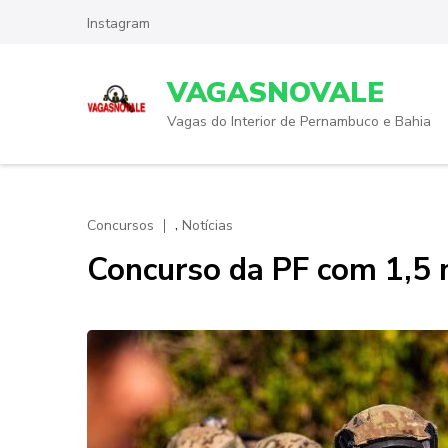
Skip
Instagram
to
content
VAGASNOVALE
(Press
Enter)
Vagas do Interior de Pernambuco e Bahia
,
Concursos
Notícias
Concurso da PF com 1,5 m