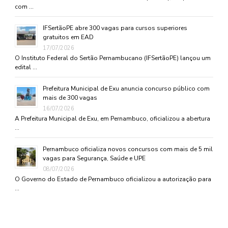
com …
IFSertãoPE abre 300 vagas para cursos superiores
gratuitos em EAD
17/07/2026
O Instituto Federal do Sertão Pernambucano (IFSertãoPE) lançou um
edital …
Prefeitura Municipal de Exu anuncia concurso público com
mais de 300 vagas
16/07/2026
A Prefeitura Municipal de Exu, em Pernambuco, oficializou a abertura
…
Pernambuco oficializa novos concursos com mais de 5 mil
vagas para Segurança, Saúde e UPE
08/07/2026
O Governo do Estado de Pernambuco oficializou a autorização para
…