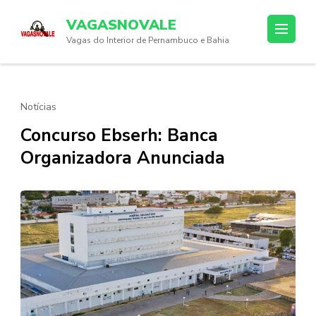
Skip
VAGASNOVALE
to
Vagas do Interior de Pernambuco e Bahia
content
(Press
Enter)
Notícias
Concurso Ebserh: Banca
Organizadora Anunciada