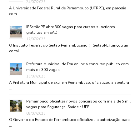
24/07/2026
A Universidade Federal Rural de Pernambuco (UFRPE), em parceria
com …
IFSertãoPE abre 300 vagas para cursos superiores
gratuitos em EAD
17/07/2026
O Instituto Federal do Sertão Pernambucano (IFSertãoPE) lançou um
edital …
Prefeitura Municipal de Exu anuncia concurso público com
mais de 300 vagas
16/07/2026
A Prefeitura Municipal de Exu, em Pernambuco, oficializou a abertura
…
Pernambuco oficializa novos concursos com mais de 5 mil
vagas para Segurança, Saúde e UPE
08/07/2026
O Governo do Estado de Pernambuco oficializou a autorização para
…