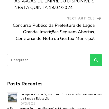
AS VAGAS DE EMPREGO DISPONÍVEIS
NESTA QUINTA 18/04/2024
NEXT ARTICLE
Concurso Público da Prefeitura de Lagoa
Grande: Inscrições Seguem Abertas,
Contrariando Nota da Gestão Municipal
Pesquisar
por:
Posts Recentes
Facape abre inscrições para processos seletivos nas áreas
de Saúde e Educação
06/08/2026
A Faculdade de Petrolina (Facape) está com dois processos