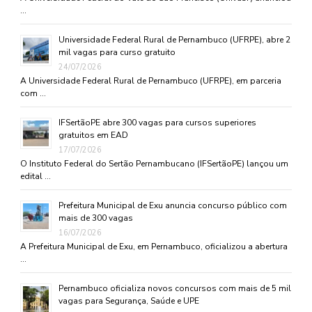
…
Universidade Federal Rural de Pernambuco (UFRPE), abre 2
mil vagas para curso gratuito
24/07/2026
A Universidade Federal Rural de Pernambuco (UFRPE), em parceria
com …
IFSertãoPE abre 300 vagas para cursos superiores
gratuitos em EAD
17/07/2026
O Instituto Federal do Sertão Pernambucano (IFSertãoPE) lançou um
edital …
Prefeitura Municipal de Exu anuncia concurso público com
mais de 300 vagas
16/07/2026
A Prefeitura Municipal de Exu, em Pernambuco, oficializou a abertura
…
Pernambuco oficializa novos concursos com mais de 5 mil
vagas para Segurança, Saúde e UPE