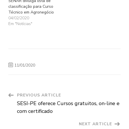
SENAR divulga lista de
classificação para Curso
Técnico em Agronegócio
04/02/2020
Em "Notícias"
11/01/2020
Post
PREVIOUS ARTICLE
SESI-PE oferece Cursos gratuitos, on-line e
Navigation
com certificado
NEXT ARTICLE