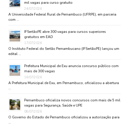
mil vagas para curso gratuito
24/07/2026
A Universidade Federal Rural de Pernambuco (UFRPE), em parceria
com …
IFSertãoPE abre 300 vagas para cursos superiores
gratuitos em EAD
17/07/2026
O Instituto Federal do Sertão Pernambucano (IFSertãoPE) lançou um
edital …
Prefeitura Municipal de Exu anuncia concurso público com
mais de 300 vagas
16/07/2026
A Prefeitura Municipal de Exu, em Pernambuco, oficializou a abertura
…
Pernambuco oficializa novos concursos com mais de 5 mil
vagas para Segurança, Saúde e UPE
08/07/2026
O Governo do Estado de Pernambuco oficializou a autorização para
…