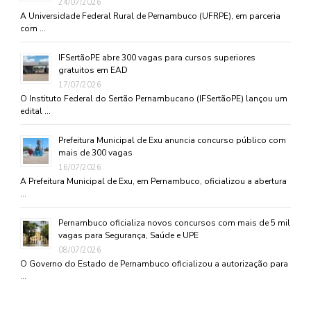
24/07/2026
A Universidade Federal Rural de Pernambuco (UFRPE), em parceria
com …
IFSertãoPE abre 300 vagas para cursos superiores
gratuitos em EAD
17/07/2026
O Instituto Federal do Sertão Pernambucano (IFSertãoPE) lançou um
edital …
Prefeitura Municipal de Exu anuncia concurso público com
mais de 300 vagas
16/07/2026
A Prefeitura Municipal de Exu, em Pernambuco, oficializou a abertura
…
Pernambuco oficializa novos concursos com mais de 5 mil
vagas para Segurança, Saúde e UPE
08/07/2026
O Governo do Estado de Pernambuco oficializou a autorização para
…