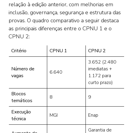
relação à edição anterior, com melhorias em
inclusão, governança, segurança e estrutura das
provas. O quadro comparativo a seguir destaca
as principais diferenças entre o CPNU 1 e o
CPNU 2:
Critério
CPNU 1
CPNU 2
3.652 (2.480
Número de
imediatas +
6.640
vagas
1.172 para
curto prazo)
Blocos
8
9
temáticos
Execução
MGI
Enap
técnica
Garantia de