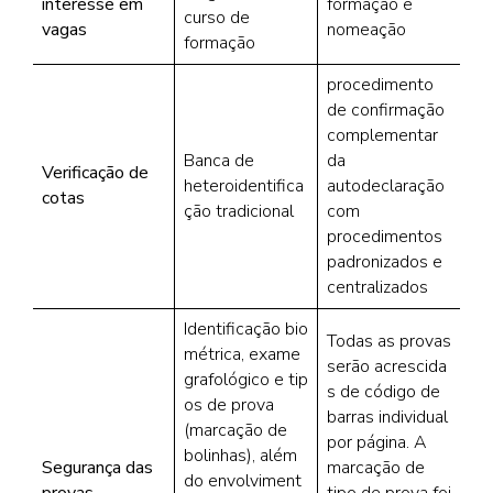
interesse em
formação e
curso de
vagas
nomeação
formação
procedimento
de confirmação
complementar
Banca de
da
Verificação de
heteroidentifica
autodeclaração
cotas
ção tradicional
com
procedimentos
padronizados e
centralizados
Identificação bio
Todas as provas
métrica, exame
serão acrescida
grafológico e tip
s de código de
os de prova
barras individual
(marcação de
por página. A
bolinhas), além
Segurança das
marcação de
do envolviment
provas
tipo de prova foi