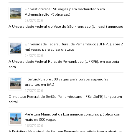
Univasf oferece 150 vagas para bacharelado em
Administração Pública EaD
28/07/2026
A Universidade Federal do Vale do São Francisco (Univasf) anunciou
…
Universidade Federal Rural de Pernambuco (UFRPE), abre 2
mil vagas para curso gratuito
24/07/2026
A Universidade Federal Rural de Pernambuco (UFRPE), em parceria
com …
IFSertãoPE abre 300 vagas para cursos superiores
gratuitos em EAD
17/07/2026
O Instituto Federal do Sertão Pernambucano (IFSertãoPE) lançou um
edital …
Prefeitura Municipal de Exu anuncia concurso público com
mais de 300 vagas
16/07/2026
A Prefeitura Municipal de Exu, em Pernambuco, oficializou a abertura