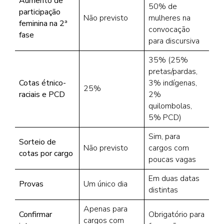
Aumento de
50% de
participação
Não previsto
mulheres na
feminina na 2ª
convocação
fase
para discursiva
35% (25%
pretas/pardas,
Cotas étnico-
3% indígenas,
25%
raciais e PCD
2%
quilombolas,
5% PCD)
Sim, para
Sorteio de
Não previsto
cargos com
cotas por cargo
poucas vagas
Em duas datas
Provas
Um único dia
distintas
Apenas para
Confirmar
Obrigatório para
cargos com