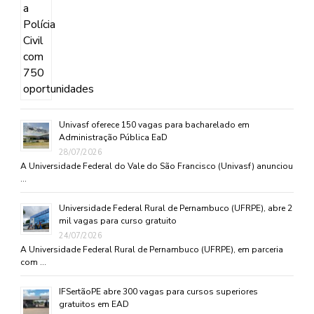
Univasf oferece 150 vagas para bacharelado em
Administração Pública EaD
28/07/2026
A Universidade Federal do Vale do São Francisco (Univasf) anunciou
…
Universidade Federal Rural de Pernambuco (UFRPE), abre 2
mil vagas para curso gratuito
24/07/2026
A Universidade Federal Rural de Pernambuco (UFRPE), em parceria
com …
IFSertãoPE abre 300 vagas para cursos superiores
gratuitos em EAD