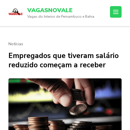
Skip
VAGASNOVALE
to
Vagas do Interior de Pernambuco e Bahia
content
(Press
Enter)
Notícias
Empregados que tiveram salário
reduzido começam a receber