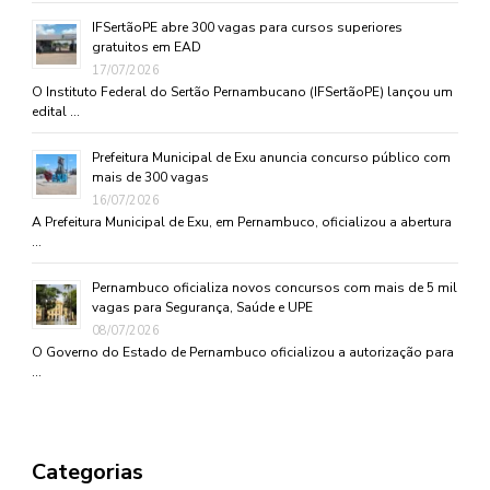
IFSertãoPE abre 300 vagas para cursos superiores
gratuitos em EAD
17/07/2026
O Instituto Federal do Sertão Pernambucano (IFSertãoPE) lançou um
edital …
Prefeitura Municipal de Exu anuncia concurso público com
mais de 300 vagas
16/07/2026
A Prefeitura Municipal de Exu, em Pernambuco, oficializou a abertura
…
Pernambuco oficializa novos concursos com mais de 5 mil
vagas para Segurança, Saúde e UPE
08/07/2026
O Governo do Estado de Pernambuco oficializou a autorização para
…
Categorias