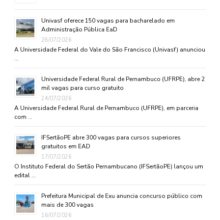
Univasf oferece 150 vagas para bacharelado em
Administração Pública EaD
28/07/2026
A Universidade Federal do Vale do São Francisco (Univasf) anunciou
…
Universidade Federal Rural de Pernambuco (UFRPE), abre 2
mil vagas para curso gratuito
24/07/2026
A Universidade Federal Rural de Pernambuco (UFRPE), em parceria
com …
IFSertãoPE abre 300 vagas para cursos superiores
gratuitos em EAD
17/07/2026
O Instituto Federal do Sertão Pernambucano (IFSertãoPE) lançou um
edital …
Prefeitura Municipal de Exu anuncia concurso público com
mais de 300 vagas
16/07/2026