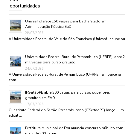
Univasf oferece 150 vagas para bacharelado em
Administração Pública EaD
28/07/2026
A Universidade Federal do Vale do São Francisco (Univasf) anunciou
…
Universidade Federal Rural de Pernambuco (UFRPE), abre 2
mil vagas para curso gratuito
24/07/2026
A Universidade Federal Rural de Pernambuco (UFRPE), em parceria
com …
IFSertãoPE abre 300 vagas para cursos superiores
gratuitos em EAD
17/07/2026
O Instituto Federal do Sertão Pernambucano (IFSertãoPE) lançou um
edital …
Prefeitura Municipal de Exu anuncia concurso público com
mais de 300 vagas