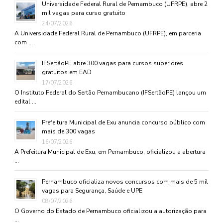
Universidade Federal Rural de Pernambuco (UFRPE), abre 2
mil vagas para curso gratuito
24/07/2026
A Universidade Federal Rural de Pernambuco (UFRPE), em parceria
com …
IFSertãoPE abre 300 vagas para cursos superiores
gratuitos em EAD
17/07/2026
O Instituto Federal do Sertão Pernambucano (IFSertãoPE) lançou um
edital …
Prefeitura Municipal de Exu anuncia concurso público com
mais de 300 vagas
16/07/2026
A Prefeitura Municipal de Exu, em Pernambuco, oficializou a abertura
…
Pernambuco oficializa novos concursos com mais de 5 mil
vagas para Segurança, Saúde e UPE
08/07/2026
O Governo do Estado de Pernambuco oficializou a autorização para
…