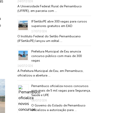
as
24/07/2026
A Universidade Federal Rural de Pernambuco
(UFRPE), em parceria com …
a
IFSertãoPE abre 300 vagas para cursos
o
superiores gratuitos em EAD
17/07/2026
O Instituto Federal do Sertão Pernambucano
(IFSertãoPE) lançou um edital …
Prefeitura Municipal de Exu anuncia
concurso público com mais de 300
vagas
16/07/2026
A Prefeitura Municipal de Exu, em Pernambuco,
oficializou a abertura …
Pernambuco oficializa novos concursos
com mais de 5 mil vagas para Segurança,
Saúde e UPE
08/07/2026
O Governo do Estado de Pernambuco
oficializou a autorização para …