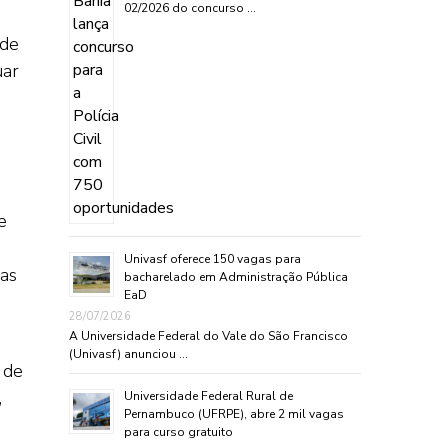
02/2026 do concurso …
ade
uar
e
Univasf oferece 150 vagas para
sas
bacharelado em Administração Pública
EaD
28/07/2026
A Universidade Federal do Vale do São Francisco
(Univasf) anunciou …
 de
,
Universidade Federal Rural de
Pernambuco (UFRPE), abre 2 mil vagas
para curso gratuito