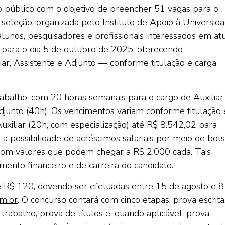
 público com o objetivo de preencher 51 vagas para o
A
seleção
, organizada pelo Instituto de Apoio à Universid
unos, pesquisadores e profissionais interessados em at
s para o dia 5 de outubro de 2025, oferecendo
ar, Assistente e Adjunto — conforme titulação e carga
rabalho, com 20 horas semanais para o cargo de Auxiliar
djunto (40h). Os vencimentos variam conforme titulação 
uxiliar (20h, com especialização) até R$ 8.542,02 para
a possibilidade de acréscimos salariais por meio de bol
, com valores que podem chegar a R$ 2.000 cada. Tais
mento financeiro e de carreira do candidato.
de R$ 120, devendo ser efetuadas entre 15 de agosto e 8
m.br
. O concurso contará com cinco etapas: prova escrita
 trabalho, prova de títulos e, quando aplicável, prova