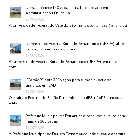
Univasf oferece 150 vagas para bacharelado em
Administração Pública EaD
28/07/2026
A Universidade Federal do Vale do São Francisco (Univasf) anunciou
…
Universidade Federal Rural de Pernambuco (UFRPE), abre 2
mil vagas para curso gratuito
24/07/2026
A Universidade Federal Rural de Pernambuco (UFRPE), em parceria
com …
IFSertãoPE abre 300 vagas para cursos superiores
gratuitos em EAD
17/07/2026
O Instituto Federal do Sertão Pernambucano (IFSertãoPE) lançou um
edital …
Prefeitura Municipal de Exu anuncia concurso público com
mais de 300 vagas
16/07/2026
A Prefeitura Municipal de Exu, em Pernambuco, oficializou a abertura