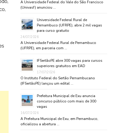
odo,
A Universidade Federal do Vale do São Francisco
(Univasf) anunciou …
co,
Universidade Federal Rural de
Pernambuco (UFRPE), abre 2 mil vagas
para curso gratuito
24/07/2026
A Universidade Federal Rural de Pernambuco
es
(UFRPE), em parceria com …
IFSertãoPE abre 300 vagas para cursos
superiores gratuitos em EAD
17/07/2026
O Instituto Federal do Sertão Pernambucano
(IFSertãoPE) lançou um edital …
Prefeitura Municipal de Exu anuncia
concurso público com mais de 300
vagas
16/07/2026
A Prefeitura Municipal de Exu, em Pernambuco,
oficializou a abertura …