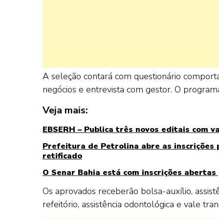
A seleção contará com questionário comporta
negócios e entrevista com gestor. O progra
Veja mais:
EBSERH – Publica três novos editais com v
Prefeitura de Petrolina abre as inscrições 
retificado
O Senar Bahia está com inscrições abertas 
Os aprovados receberão bolsa-auxílio, assist
refeitório, assistência odontológica e vale tra