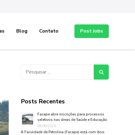
as
Blog
Contato
Post Jobs
Pesquisar
por:
Posts Recentes
Facape abre inscrições para processos
seletivos nas áreas de Saúde e Educação
06/08/2026
A Faculdade de Petrolina (Facape) está com dois