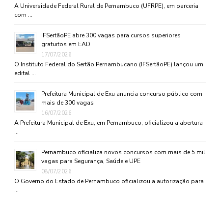
A Universidade Federal Rural de Pernambuco (UFRPE), em parceria
com …
IFSertãoPE abre 300 vagas para cursos superiores
gratuitos em EAD
17/07/2026
O Instituto Federal do Sertão Pernambucano (IFSertãoPE) lançou um
edital …
Prefeitura Municipal de Exu anuncia concurso público com
mais de 300 vagas
16/07/2026
A Prefeitura Municipal de Exu, em Pernambuco, oficializou a abertura
…
Pernambuco oficializa novos concursos com mais de 5 mil
vagas para Segurança, Saúde e UPE
08/07/2026
O Governo do Estado de Pernambuco oficializou a autorização para
…