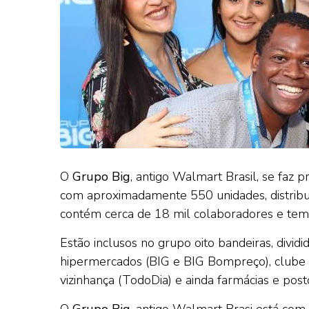
O
Grupo Big
, antigo Walmart Brasil, se faz
com aproximadamente 550 unidades, distribuí
contém cerca de 18 mil colaboradores e tem
Estão inclusos no grupo oito bandeiras, divi
hipermercados (BIG e BIG Bompreço), clube d
vizinhança (TodoDia) e ainda farmácias e post
O
Grupo Big
, antigo Walmart Brasi está co