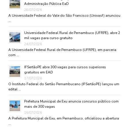
Administração Pública EaD
28/07/2026
A Universidade Federal do Vale do São Francisco (Univasf) anunciou
…
Universidade Federal Rural de Pernambuco (UFRPE), abre 2
mil vagas para curso gratuito
24/07/2026
A Universidade Federal Rural de Pernambuco (UFRPE), em parceria
com …
IFSertãoPE abre 300 vagas para cursos superiores
gratuitos em EAD
17/07/2026
O Instituto Federal do Sertão Pernambucano (IFSertãoPE) lançou um
edital …
Prefeitura Municipal de Exu anuncia concurso público com
mais de 300 vagas
16/07/2026
A Prefeitura Municipal de Exu, em Pernambuco, oficializou a abertura
…