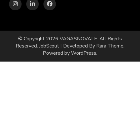
© Copyright 2026
VAGASNOVALE
. All Rights
Reserved.
JobScout | Developed By
Rara Theme
.
Powered by
WordPress
.