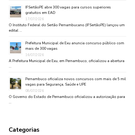
IFSertãoPE abre 300 vagas para cursos superiores
gratuitos em EAD
17/07/2026
O Instituto Federal do Sertão Pernambucano (IFSertãoPE) lançou um
edital …
Prefeitura Municipal de Exu anuncia concurso público com
mais de 300 vagas
16/07/2026
A Prefeitura Municipal de Exu, em Pernambuco, oficializou a abertura
…
Pernambuco oficializa novos concursos com mais de 5 mil
vagas para Segurança, Saúde e UPE
08/07/2026
O Governo do Estado de Pernambuco oficializou a autorização para
…
Categorias