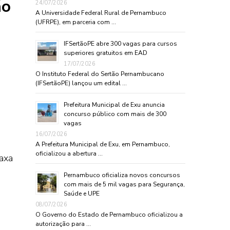
ão
24/07/2026
A Universidade Federal Rural de Pernambuco
(UFRPE), em parceria com …
IFSertãoPE abre 300 vagas para cursos
superiores gratuitos em EAD
17/07/2026
O Instituto Federal do Sertão Pernambucano
(IFSertãoPE) lançou um edital …
Prefeitura Municipal de Exu anuncia
concurso público com mais de 300
vagas
16/07/2026
A Prefeitura Municipal de Exu, em Pernambuco,
oficializou a abertura …
axa
Pernambuco oficializa novos concursos
com mais de 5 mil vagas para Segurança,
Saúde e UPE
08/07/2026
O Governo do Estado de Pernambuco oficializou a
autorização para …