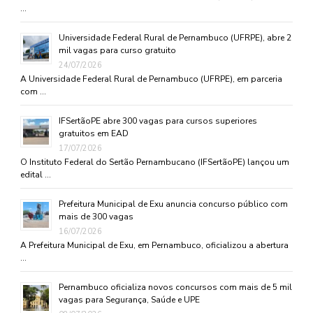
…
Universidade Federal Rural de Pernambuco (UFRPE), abre 2
mil vagas para curso gratuito
24/07/2026
A Universidade Federal Rural de Pernambuco (UFRPE), em parceria
com …
IFSertãoPE abre 300 vagas para cursos superiores
gratuitos em EAD
17/07/2026
O Instituto Federal do Sertão Pernambucano (IFSertãoPE) lançou um
edital …
Prefeitura Municipal de Exu anuncia concurso público com
mais de 300 vagas
16/07/2026
A Prefeitura Municipal de Exu, em Pernambuco, oficializou a abertura
…
Pernambuco oficializa novos concursos com mais de 5 mil
vagas para Segurança, Saúde e UPE