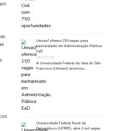
jam
cas
Univasf oferece 150 vagas para
is
bacharelado em Administração Pública
,
EaD
28/07/2026
os
A Universidade Federal do Vale do São
Francisco (Univasf) anunciou …
icos
Universidade Federal Rural de
Pernambuco (UFRPE), abre 2 mil vagas