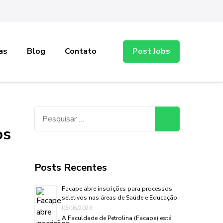
as
Blog
Contato
Post Jobs
Pesquisar
por:
os
Posts Recentes
Facape abre inscrições para processos
seletivos nas áreas de Saúde e Educação
06/08/2026
A Faculdade de Petrolina (Facape) está