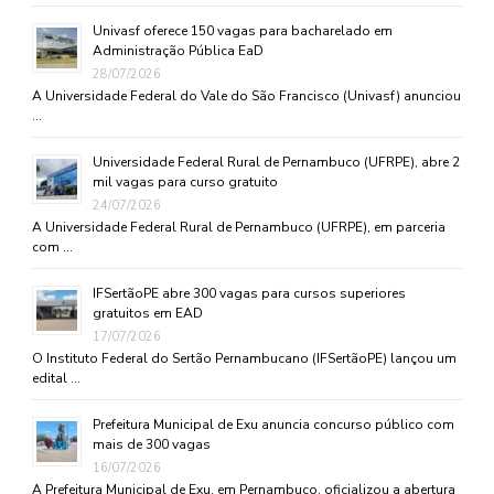
Univasf oferece 150 vagas para bacharelado em
Administração Pública EaD
28/07/2026
A Universidade Federal do Vale do São Francisco (Univasf) anunciou
…
Universidade Federal Rural de Pernambuco (UFRPE), abre 2
mil vagas para curso gratuito
24/07/2026
A Universidade Federal Rural de Pernambuco (UFRPE), em parceria
com …
IFSertãoPE abre 300 vagas para cursos superiores
gratuitos em EAD
17/07/2026
O Instituto Federal do Sertão Pernambucano (IFSertãoPE) lançou um
edital …
Prefeitura Municipal de Exu anuncia concurso público com
mais de 300 vagas
16/07/2026
A Prefeitura Municipal de Exu, em Pernambuco, oficializou a abertura